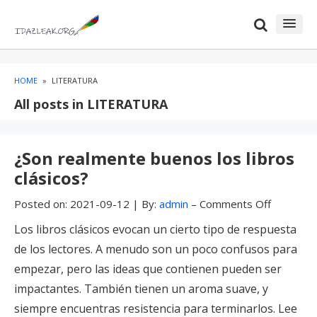
Skip
Skip
to
to
content
blog
sidebar
HOME
»
LITERATURA
All posts in LITERATURA
¿Son realmente buenos los libros
clásicos?
Posted on:
2021-09-12
|
By:
admin
–
Comments Off
Los libros clásicos evocan un cierto tipo de respuesta
de los lectores. A menudo son un poco confusos para
empezar, pero las ideas que contienen pueden ser
impactantes. También tienen un aroma suave, y
siempre encuentras resistencia para terminarlos. Lee