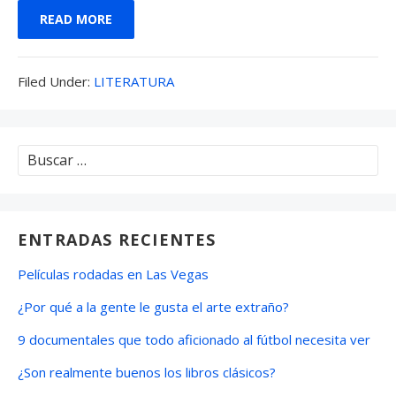
e
to
ai
m
READ MORE
b
d
l
p
o
o
ar
Filed
Filed Under:
LITERATURA
o
n
ti
Under:
k
r
Buscar:
ENTRADAS RECIENTES
Películas rodadas en Las Vegas
¿Por qué a la gente le gusta el arte extraño?
9 documentales que todo aficionado al fútbol necesita ver
¿Son realmente buenos los libros clásicos?