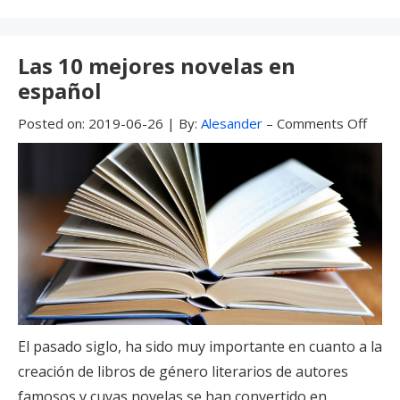
o
n
ti
Under:
k
r
Las 10 mejores novelas en
español
Posted on:
2019-06-26
|
By:
Alesander
–
Comments Off
El pasado siglo, ha sido muy importante en cuanto a la
creación de libros de género literarios de autores
famosos y cuyas novelas se han convertido en