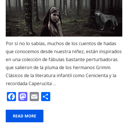
Por si no lo sabías, muchos de los cuentos de hadas
que conocemos desde nuestra niñez, están inspirados
en una colección de fábulas bastante perturbadoras
que salieron de la pluma de los hermanos Grimm.
Clásicos de la literatura infantil como Cenicienta y la
recordada Caperucita …
F
M
E
C
ac
as
m
o
e
to
ai
m
READ MORE
b
d
l
p