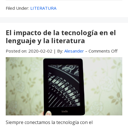
o
o
ar
Filed
Filed Under:
LITERATURA
o
n
ti
Under:
k
r
El impacto de la tecnología en el
lenguaje y la literatura
Posted on:
2020-02-02
|
By:
Alesander
–
Comments Off
Siempre conectamos la tecnología con el