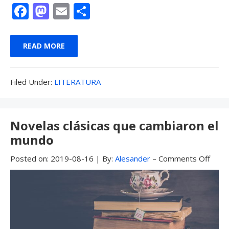
F
M
E
C
ac
as
m
o
e
to
ai
m
READ MORE
b
d
l
p
o
o
ar
Filed
Filed Under:
LITERATURA
o
n
ti
Under:
k
r
Novelas clásicas que cambiaron el
mundo
Posted on:
2019-08-16
|
By:
Alesander
–
Comments Off