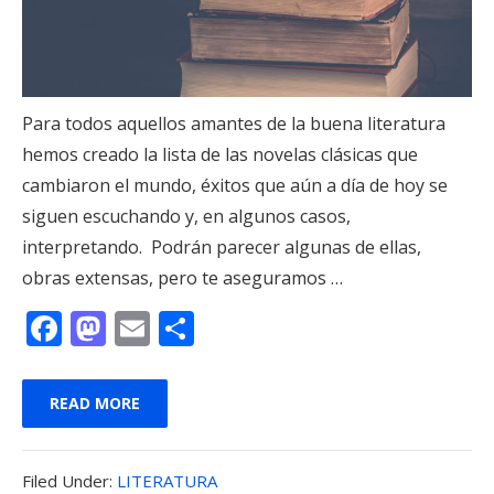
Para todos aquellos amantes de la buena literatura
hemos creado la lista de las novelas clásicas que
cambiaron el mundo, éxitos que aún a día de hoy se
siguen escuchando y, en algunos casos,
interpretando. Podrán parecer algunas de ellas,
obras extensas, pero te aseguramos …
F
M
E
C
ac
as
m
o
e
to
ai
m
READ MORE
b
d
l
p
o
o
ar
Filed
Filed Under:
LITERATURA