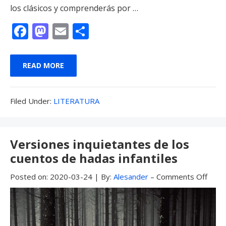
los clásicos y comprenderás por …
F
M
E
C
ac
as
m
o
e
to
ai
m
READ MORE
b
d
l
p
o
o
ar
Filed
Filed Under:
LITERATURA
o
n
ti
Under:
k
r
Versiones inquietantes de los
cuentos de hadas infantiles
Posted on:
2020-03-24
|
By:
Alesander
–
Comments Off