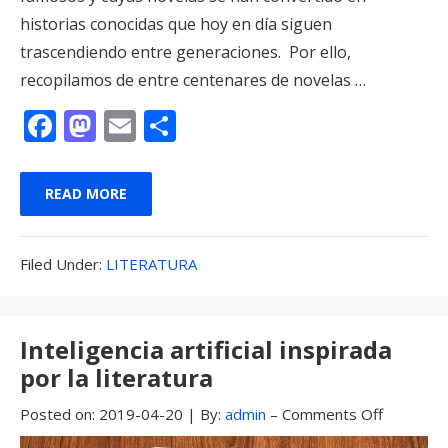
historias conocidas que hoy en día siguen
trascendiendo entre generaciones. Por ello,
recopilamos de entre centenares de novelas …
F
M
E
C
ac
as
m
o
e
to
ai
m
READ MORE
b
d
l
p
o
o
ar
Filed
Filed Under:
LITERATURA
o
n
ti
Under:
k
r
Inteligencia artificial inspirada
por la literatura
Posted on:
2019-04-20
|
By:
admin
–
Comments Off