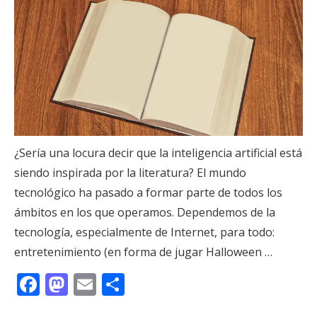
¿Sería una locura decir que la inteligencia artificial está
siendo inspirada por la literatura? El mundo
tecnológico ha pasado a formar parte de todos los
ámbitos en los que operamos. Dependemos de la
tecnología, especialmente de Internet, para todo:
entretenimiento (en forma de jugar Halloween …
F
M
E
C
ac
as
m
o