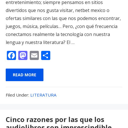
entretenimiento; siempre pensamos en sitios
divertidos que nos gusta visitar, netbet mexico o
ofertas similares con las que nos podemos encontrar,
juegos, música, películas… Pero, ¿con qué frecuencia
conectamos realmente la tecnología con nuestra
lengua y nuestra literatura? El …
F
M
E
C
ac
as
m
o
e
to
ai
m
READ MORE
b
d
l
p
o
o
ar
Filed
Filed Under:
LITERATURA
o
n
ti
Under:
k
r
Cinco razones por las que los
audiolibros son imprescindible